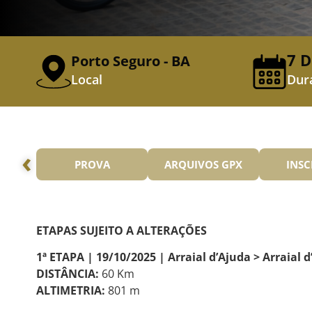
7 D
Porto Seguro - BA
Local
Dur
‹
PROVA
ARQUIVOS GPX
INSC
ETAPAS SUJEITO A ALTERAÇÕES
1ª ETAPA | 19/10/2025 | Arraial d’Ajuda > Arraial 
DISTÂNCIA:
60 Km
ALTIMETRIA:
801 m