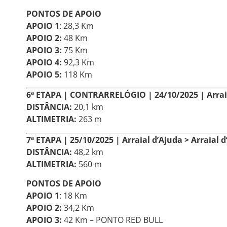
PONTOS DE APOIO
APOIO 1
: 28,3 Km
APOIO 2:
48 Km
APOIO 3:
75 Km
APOIO 4:
92,3 Km
APOIO 5:
118 Km
6ª ETAPA | CONTRARRELÓGIO | 24/10/2025 | Arraia
DISTÂNCIA:
20,1 km
ALTIMETRIA:
263 m
7ª ETAPA | 25/10/2025 | Arraial d’Ajuda > Arraial 
DISTÂNCIA:
48,2 km
ALTIMETRIA:
560 m
PONTOS DE APOIO
APOIO 1
: 18 Km
APOIO 2:
34,2 Km
APOIO 3:
42 Km – PONTO RED BULL