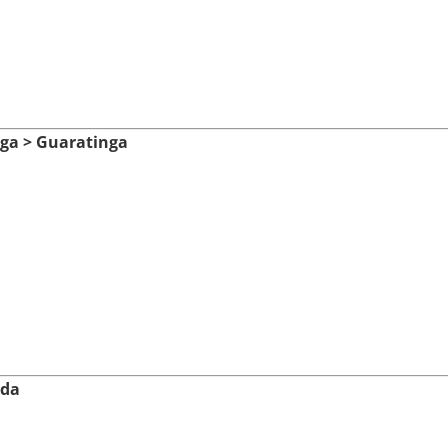
ga > Guaratinga
uda