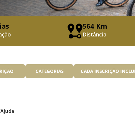
ias
564 Km
ação
Distância
RIÇÃO
CATEGORIAS
CADA INSCRIÇÃO INCLU
d’Ajuda