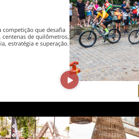
da competição que desafia
, centenas de quilômetros,
ia, estratégia e superação.