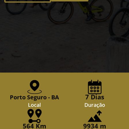
7 Dias
Porto Seguro - BA
Local
Duração
564 Km
9934 m