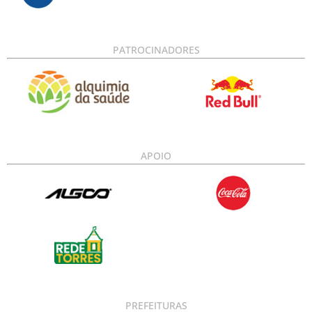
PATROCINADORES
APOIO
PREFEITURAS