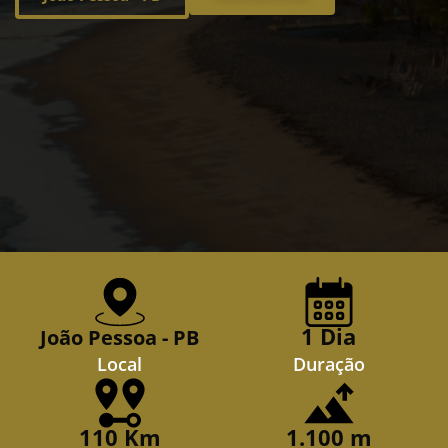
1 Dia
João Pessoa - PB
Local
Duração
110 Km
1.100 m